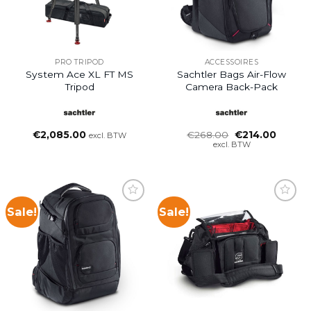
PRO TRIPOD
ACCESSOIRES
System Ace XL FT MS
Sachtler Bags Air-Flow
Tripod
Camera Back-Pack
Oorspronkelijke
Huidig
€
2,085.00
€
268.00
€
214.00
excl. BTW
prijs
prijs
excl. BTW
was:
is:
€268.00.
€214.0
Sale!
Sale!
Add to
Add to
wishlist
wishlist