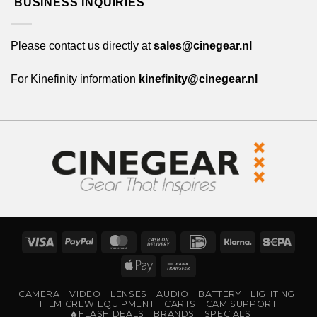
BUSINESS INQUIRIES
Please contact us directly at
sales@cinegear.nl
For Kinefinity information
kinefinity@cinegear.nl
Visa
PayPal
MasterCard
Cash
IDeal
Klarna
Sepa
On
Apple
Bank
Delivery
Pay
Transfer
CAMERA
VIDEO
LENSES
AUDIO
BATTERY
LIGHTING
FILM CREW EQUIPMENT
CARTS
CAM SUPPORT
🔥FLASH DEALS
BRANDS
SPECIALS