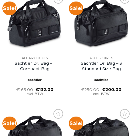
Sale!
Sale!
Add to
Add to
wishlist
wishlist
ALL PRODUCTS
ACCESSOIRES
Sachtler Dr. Bag – 1
Sachtler Dr. Bag – 3
Compact Bag
Standard Size Bag
Oorspronkelijke
Huidige
Oorspronkelijke
Huidig
€
165.00
€
132.00
€
250.00
€
200.00
prijs
prijs
prijs
prijs
excl. BTW
excl. BTW
was:
is:
was:
is:
€165.00.
€132.00.
€250.00.
€200.0
Sale!
Sale!
Add to
Add to
wishlist
wishlist