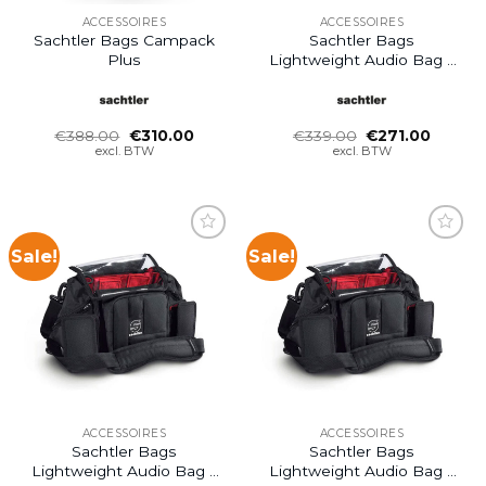
ACCESSOIRES
ACCESSOIRES
Sachtler Bags Campack
Sachtler Bags
Plus
Lightweight Audio Bag –
Large
Oorspronkelijke
Huidige
Oorspronkelijke
Huidig
€
388.00
€
310.00
€
339.00
€
271.00
prijs
prijs
prijs
prijs
excl. BTW
excl. BTW
was:
is:
was:
is:
€388.00.
€310.00.
€339.00.
€271.00
Sale!
Sale!
Add to
Add to
wishlist
wishlist
ACCESSOIRES
ACCESSOIRES
Sachtler Bags
Sachtler Bags
Lightweight Audio Bag –
Lightweight Audio Bag –