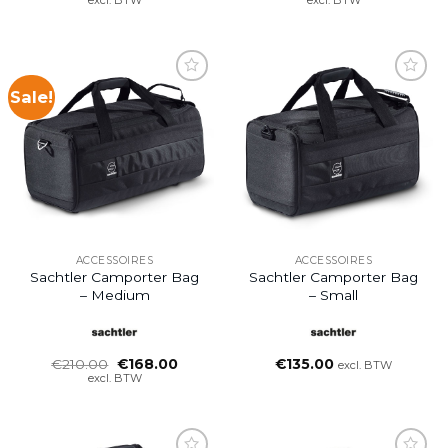
was:
is:
was:
is:
€230.00.
€184.00.
€237.00.
€190.0
Sale!
Add to
Add to
wishlist
wishlist
ACCESSOIRES
ACCESSOIRES
Sachtler Camporter Bag
Sachtler Camporter Bag
– Medium
– Small
Oorspronkelijke
Huidige
€
210.00
€
168.00
€
135.00
excl. BTW
prijs
prijs
excl. BTW
was:
is:
€210.00.
€168.00.