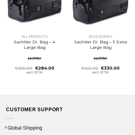
ALL PRODUCTS
ACCESSOIRES
Sachtler Dr. Bag – 4
Sachtler Dr. Bag – 5 Extra
Large Bag
Large Bag
Oorspronkelijke
Huidige
Oorspronkelijke
Huidig
€
355.00
€
284.00
€
412.00
€
330.00
prijs
prijs
prijs
prijs
excl. BTW
excl. BTW
was:
is:
was:
is:
€355.00.
€284.00.
€412.00.
€330.0
CUSTOMER SUPPORT
Global Shipping