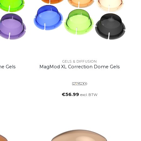
GELS & DIFFUSION
me Gels
MagMod XL Correction Dome Gels
€
56.99
excl. BTW