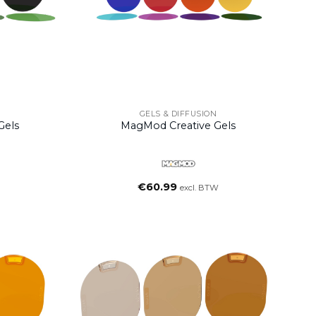
GELS & DIFFUSION
Gels
MagMod Creative Gels
€
60.99
excl. BTW