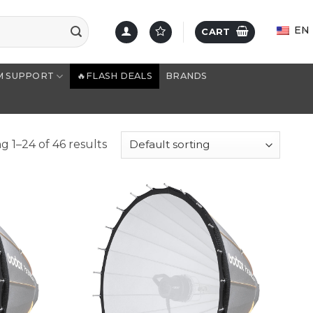
EN
CART
M SUPPORT
🔥FLASH DEALS
BRANDS
 1–24 of 46 results