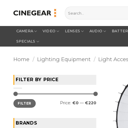
Skip
Search
to
for:
content
CAMERA
VIDEO
LENSES
AUDIO
BATTE
SPECIALS
Home
/
Lighting Equipment
/
Light Acces
FILTER BY PRICE
Min
Max
Price:
€0
—
€220
FILTER
price
price
BRANDS