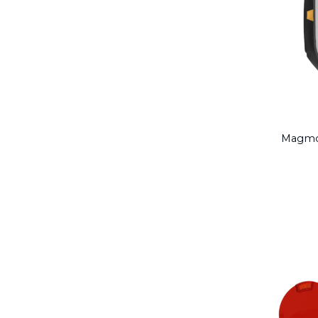
Magmo