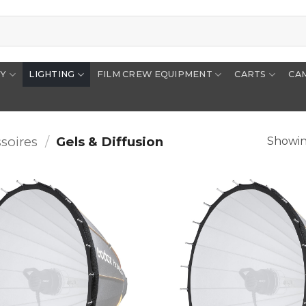
RY
LIGHTING
FILM CREW EQUIPMENT
CARTS
CA
soires
/
Gels & Diffusion
Showing