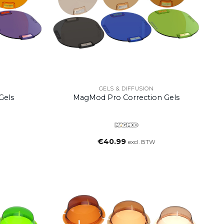
GELS & DIFFUSION
Gels
MagMod Pro Correction Gels
€
40.99
excl. BTW